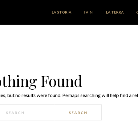
LA STORIA
I VINI
LA TERRA
thing Found
s, but no results were found. Perhaps searching will help find a re