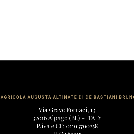
 AGRICOLA AUGUSTA ALTINATE DI DE BASTIANI BRUNO
Via Grave Fornaci, 13
32016 Alpago (BL) – ITALY
P.iva e CF: 01193790258
REA: 63215